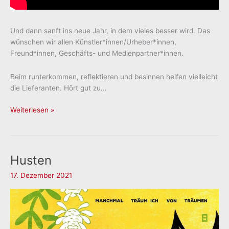
Und dann sanft ins neue Jahr, in dem vieles besser wird. Das
wünschen wir allen Künstler*innen/Urheber*innen,
Freund*innen, Geschäfts- und Medienpartner*innen.
Beim runterkommen, reflektieren und besinnen helfen vielleicht
die Lieferanten. Hört gut zu…
Ein
Weiterlesen »
möglichst
Frohes
Fest!
Husten
17. Dezember 2021