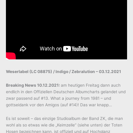
Weserlabel (LC 08875) / Indigo / Zebralution – 03.12.2021
Breaking News 10.12.2021:
am heutigen Freitag dann auch
endlich in den Offiziellen Deutschen Albumcharts gelandet und
zwar passend auf #13. What a journey from 1981 – und
gottseidank vor den Amigos (auf #14)! Das war knapp…
Es ist soweit – das einzige Studioalbum der Band ZK, die man
wohl als so etwas wie die „Keimzelle“ (siehe unten) der Toten
Hosen bezeichnen kann, ist offiziell und auf Hochglanz