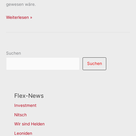
gewesen wäre.
Girlwoman
Weiterlesen »
vs.
Klanglos
Suchen
Suchen
Flex-News
Investment
Nitsch
Wir sind Helden
Leoniden