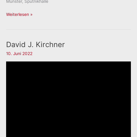
Münster, Sputnikhalle
Die
Weiterlesen »
Lieferanten
David J. Kirchner
10. Juni 2022