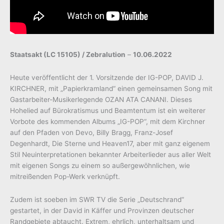
Staatsakt (LC 15105) / Zebralution
–
10.06.2022
Heute veröffentlicht der 1. Vorsitzende der IG-POP, DAVID J.
KIRCHNER, mit „Papierkramland“ einen gemeinsamen Song mit
Gastarbeiter-Musikerlegende OZAN ATA CANANI. Dieses
Hohelied auf Bürokratismus und Beamtentum ist ein weiterer
Vorbote des kommenden Albums „IG-POP“, mit dem Kirchner
auf den Pfaden von Devo, Billy Bragg, Franz-Josef
Degenhardt, Die Sterne und Heaven17, aber mit ganz eigenem
Stil Neuinterpretationen bekannter Arbeiterlieder aus aller Welt
mit eigenen Songs zu einem so außergewöhnlichen, wie
mitreißenden Pop-Werk verknüpft.
Zudem ist soeben im SWR TV die Serie „Deutschrand“
gestartet, in der David in Käffer und Provinzen deutscher
Randgebiete abtaucht. Extrem, ehrlich, unterhaltsam und