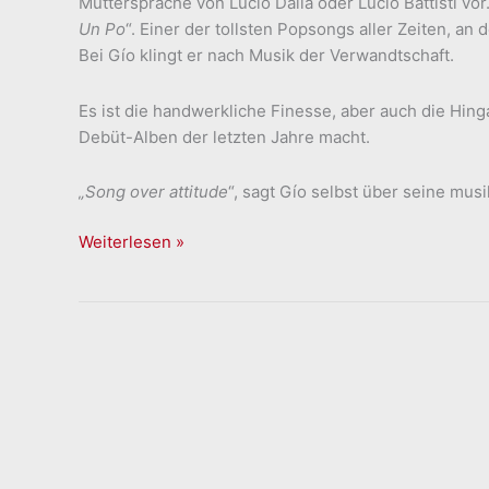
Muttersprache von Lucio Dalla oder Lucio Battisti vor
Un Po
“. Einer der tollsten Popsongs aller Zeiten, an
Bei Gío klingt er nach Musik der Verwandtschaft.
Es ist die handwerkliche Finesse, aber auch die Hing
Debüt-Alben der letzten Jahre macht.
„Song over attitude
“, sagt Gío selbst über seine musi
Gío
Weiterlesen »