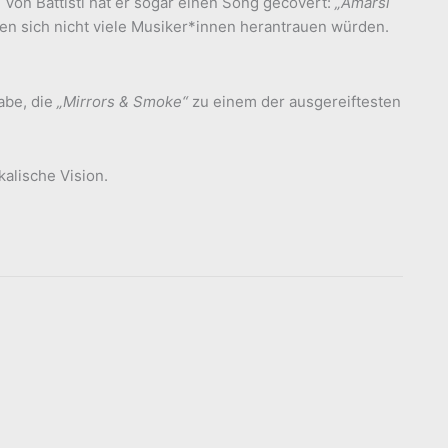
. Von Battisti hat er sogar einen Song gecovert:
„Amarsi
 den sich nicht viele Musiker*innen herantrauen würden.
abe, die
„Mirrors & Smoke“
zu einem der ausgereiftesten
kalische Vision.