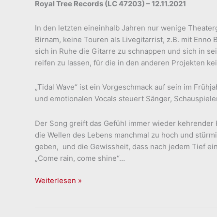
Royal Tree Records (LC 47203) – 12.11.2021
In den letzten eineinhalb Jahren nur wenige Theate
Birnam, keine Touren als Livegitarrist, z.B. mit Enno 
sich in Ruhe die Gitarre zu schnappen und sich in s
reifen zu lassen, für die in den anderen Projekten kei
„Tidal Wave“ ist ein Vorgeschmack auf sein im Frühj
und emotionalen Vocals steuert Sänger, Schauspieler
Der Song greift das Gefühl immer wieder kehrender
die Wellen des Lebens manchmal zu hoch und stürmis
geben, und die Gewissheit, dass nach jedem Tief ein
„Come rain, come shine“…
Philipp
Weiterlesen »
Makolies