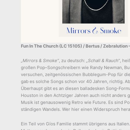
Fun In The Church (LC 15105) / Bertus / Zebralution 
„Mirrors & Smoke“
, zu deutsch:
„Schall & Rauch“
, he
großen Pop–Songschreibern wie Randy Newman, Burt 
versuchen, zeitgenössischen Bubblegum-Pop für die
gab es solche Songs schon vor 40 Jahren, richtig. Ab
Überhaupt gibt es an diesen balladesken Song-Forma
Houston in den Achtziger Jahren auch nicht anders 
Musik ist genausowenig Retro wie Future. Es sind Pop
ständigen Wandels. Wer hier einen Widerspruch herau
Ein Teil von Gíos Familie stammt übrigens aus Italie