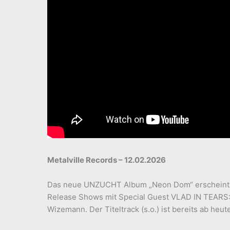
Metalville Records – 12.02.2026
Das neue UNZUCHT Album „Neon Dom“ erscheint am 
Release Shows mit Special Guest VLAD IN TEARS: 15
Wizemann. Der Titeltrack (s.o.) ist bereits ab heut