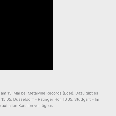
15. Mai bei Metalville Records (Edel). Dazu gibt es
.05. Düsseldorf – Ratinger Hof, 16.05. Stuttgart – Im
e auf allen Kanälen verfügbar.