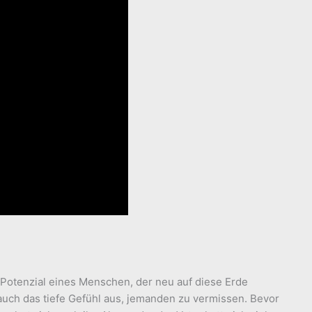
 Potenzial eines Menschen, der neu auf diese Erde
auch das tiefe Gefühl aus, jemanden zu vermissen. Bevor