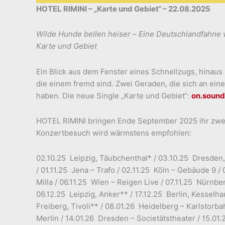
HOTEL RIMINI – „Karte und Gebiet“ – 22.08.2025
Wilde Hunde bellen heiser
–
Eine Deutschlandfahne 
Karte und Gebiet
Ein Blick aus dem Fenster eines Schnellzugs, hinaus
die einem fremd sind. Zwei Geraden, die sich an ei
haben. Die neue Single „Karte und Gebiet“:
on.soun
HOTEL RIMINI bringen Ende September 2025 ihr zwei
Konzertbesuch wird wärmstens empfohlen:
02.10.25 Leipzig, Täubchenthal* / 03.10.25 Dresden, 
/ 01.11.25 Jena – Trafo / 02.11.25 Köln – Gebäude 9 /
Milla / 06.11.25 Wien – Reigen Live / 07.11.25 Nürnb
06.12.25 Leipzig, Anker** / 17.12.25 Berlin, Kesselha
Freiberg, Tivoli** / 08.01.26 Heidelberg – Karlstorba
Merlin / 14.01.26 Dresden – Societätstheater / 15.0