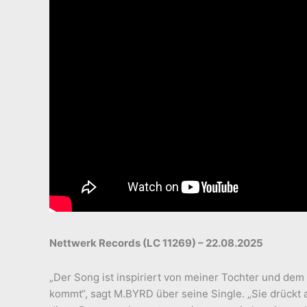
Nettwerk Records (LC 11269) – 22.08.2025
„Der Song ist inspiriert von meiner Tochter und dem
kommt“, sagt M.BYRD über seine Single. „Sie drückt 